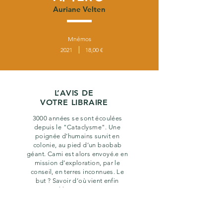
Auriane Velten
Mnémos
2021
18,00 €
L’AVIS DE
VOTRE LIBRAIRE
3000 années se sont écoulées
depuis le "Cataclysme". Une
poignée d’humains survit en
colonie, au pied d’un baobab
géant. Cami est alors envoyé.e en
mission d’exploration, par le
conseil, en terres inconnues. Le
but ? Savoir d’où vient enfin
l’humanité...
La plume sublime empreinte de
poésie d’une future grande autrice
!