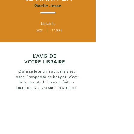
Gaelle Josse
Notabilia
2021
17.00 €
L’AVIS DE
VOTRE LIBRAIRE
Clara se lève un matin, mais est
dans l’incapacité de bouger : c’est
le burn-out. Un livre qui fait un
bien fou. Un livre sur la résilience,
un livre sur une renaissance. Le
livre doux qu’il faut lire !
précédent
suivant