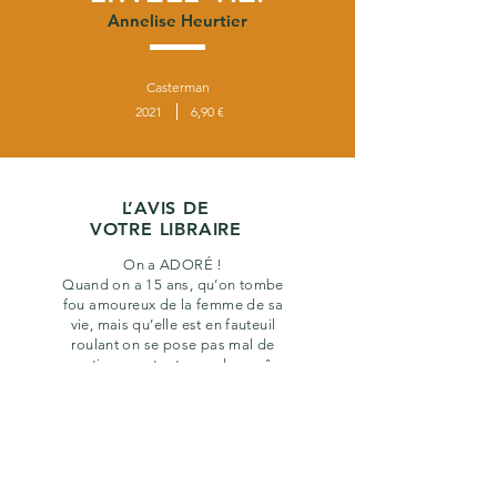
Annelise Heurtier
Casterman
2021
6,90 €
L’AVIS DE
VOTRE LIBRAIRE
On a ADORÉ !
Quand on a 15 ans, qu’on tombe
fou amoureux de la femme de sa
vie, mais qu’elle est en fauteuil
roulant on se pose pas mal de
questions, surtout quand son rêve
est devenir danseuse.
Frais, délicat et sensible.
précédent
suivant