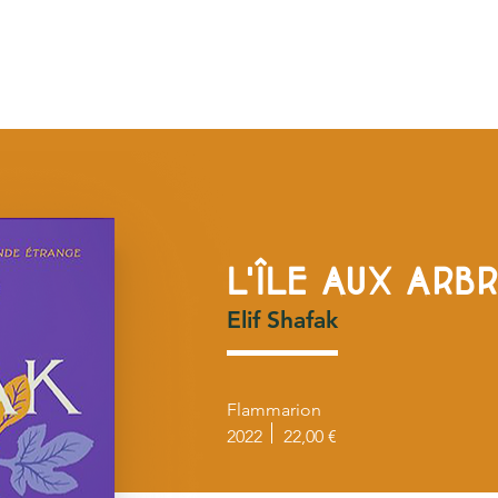
R
ÉVÈNEMENTS
ÉQUIPE
CONTACT
COM
L'ÎLE AUX ARBR
Elif Shafak
Flammarion
2022
22,00 €