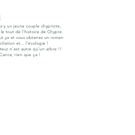
E
ez-y un jeune couple chypriote,
 le tout de l'histoire de Chypre
tout ça et vous obtenez un roman
liation et... l'écologie !
ateur n'est autre qu'un arbre !!
Carica, rien que ça !