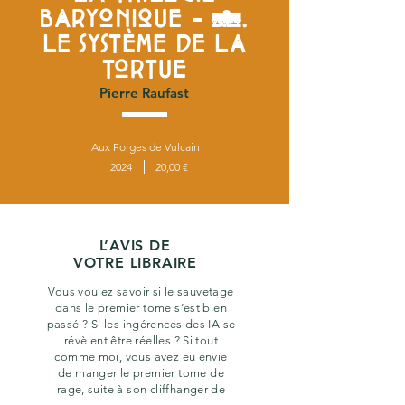
BARYONIQUE - 2.
LE SYSTÈME DE LA
TORTUE
Pierre Raufast
Aux Forges de Vulcain
2024
20,00 €
L’AVIS DE
VOTRE LIBRAIRE
Vous voulez savoir si le sauvetage
dans le premier tome s’est bien
passé ? Si les ingérences des IA se
révèlent être réelles ? Si tout
comme moi, vous avez eu envie
de manger le premier tome de
rage, suite à son cliffhanger de