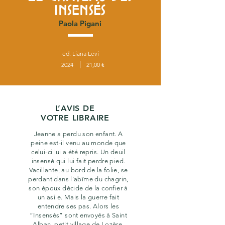
INSENSÉS
Paola Pigani
ed. Liana Levi
2024
21,00 €
L’AVIS DE
VOTRE LIBRAIRE
Jeanne a perdu son enfant. A
peine est-il venu au monde que
celui-ci lui a été repris. Un deuil
insensé qui lui fait perdre pied.
Vacillante, au bord de la folie, se
perdant dans l’abîme du chagrin,
son époux décide de la confier à
un asile. Mais la guerre fait
entendre ses pas. Alors les
“Insensés” sont envoyés à Saint
Alban, petit village de Lozère,