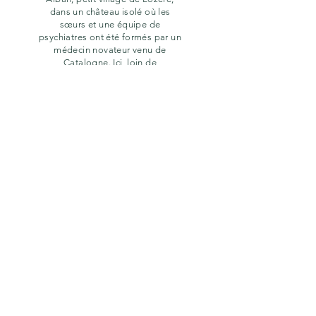
dans un château isolé où les
sœurs et une équipe de
psychiatres ont été formés par un
médecin novateur venu de
Catalogne. Ici, loin de
l’enfermement, des traitements de
chocs, Jeanne et les autres
patients trouvent de nouvelles
voies, vers plus de libertés. Paola
Pigani sublime la langue, et
insuffle de la poésie dans chacun
de ses livres.
précédent
suivant
Retour
MENTIONS LÉGALES