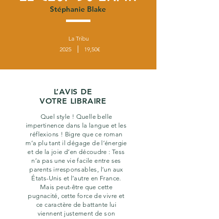
Stéphanie Blake
La Tribu
2025
19,50€
L’AVIS DE
VOTRE LIBRAIRE
Quel style ! Quelle belle
impertinence dans la langue et les
réflexions ! Bigre que ce roman
m’a plu tant il dégage de l’énergie
et de la joie d’en découdre : Tess
n’a pas une vie facile entre ses
parents irresponsables, l’un aux
États-Unis et l’autre en France.
Mais peut-être que cette
pugnacité, cette force de vivre et
ce caractère de battante lui
viennent justement de son