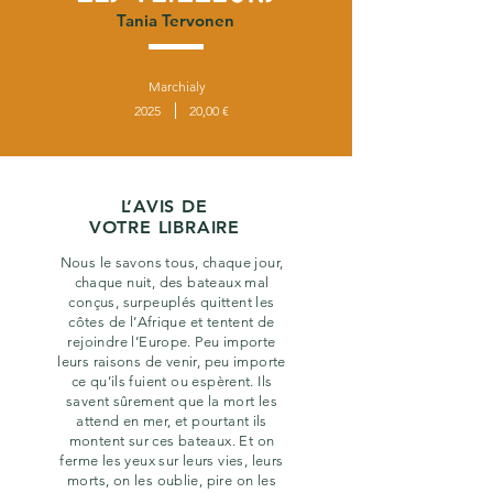
Tania Tervonen
Marchialy
2025
20,00 €
L’AVIS DE
VOTRE LIBRAIRE
Nous le savons tous, chaque jour,
chaque nuit, des bateaux mal
conçus, surpeuplés quittent les
côtes de l’Afrique et tentent de
rejoindre l’Europe. Peu importe
leurs raisons de venir, peu importe
ce qu’ils fuient ou espèrent. Ils
savent sûrement que la mort les
attend en mer, et pourtant ils
montent sur ces bateaux. Et on
ferme les yeux sur leurs vies, leurs
morts, on les oublie, pire on les