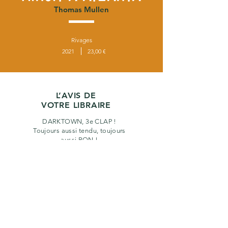
Thomas Mullen
Rivages
2021
23,00 €
L’AVIS DE
VOTRE LIBRAIRE
DARKTOWN, 3e CLAP !
Toujours aussi tendu, toujours
aussi BON !
PLONGEZ !!
précédent
suivant
Retour