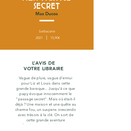
SECRET
Max Ducos
Sarbacane
2021
15,90€
L’AVIS DE
VOTRE LIBRAIRE
Vague de pluie, vague d'ennui
pour Liz et Louis dans cette
grande baraque... Jusqu'à ce que
papy évoque innocemment le
"passage secret". Mais où était-il
déjà ? Une maison et une quête au
charme fou, un suspens crescendo
avec trésors à la clé. On sort de
cette grande aventure
profondément séduit, heureux et,
disons-le, franchement emerveillé,