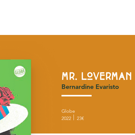
R
ÉVÈNEMENTS
ÉQUIPE
CONTACT
COM
MR. LOVERMAN
Bernardine Evaristo
Globe
2022
23€