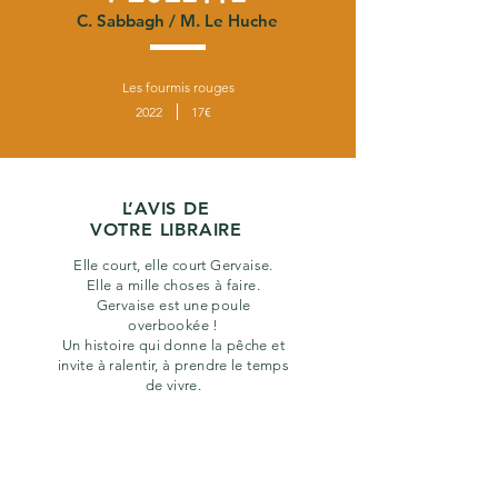
C. Sabbagh / M. Le Huche
Les fourmis rouges
2022
17€
L’AVIS DE
VOTRE LIBRAIRE
Elle court, elle court Gervaise.
Elle a mille choses à faire.
Gervaise est une poule
overbookée !
Un histoire qui donne la pêche et
invite à ralentir, à prendre le temps
de vivre.
Des illustrations colorées et un
album DRÔLE et INSPIRANT !
Dès 4 ans