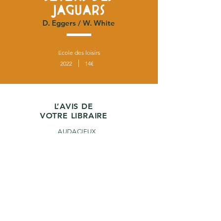
JAGUARS
D. Eggers / W. White
Ecole des loisirs
2022
14€
L’AVIS DE
VOTRE LIBRAIRE
AUDACIEUX
3-6 ans
précédent
suivant
Retour