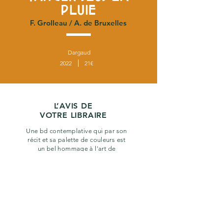
PLUIE
F. Grolleau / A. de Bruxelles
Dargaud
2022
21€
L’AVIS DE
VOTRE LIBRAIRE
Une bd contemplative qui par son
récit et sa palette de couleurs est
un bel hommage à l'art de
Matisse. Une lecture immersive et
pleine de finesse !
précédent
suivant