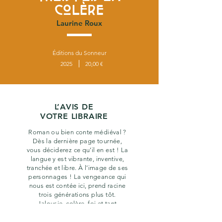
COLÈRE
Laurine Roux
Éditions du Sonneur
2025
20,00 €
L’AVIS DE
VOTRE LIBRAIRE
Roman ou bien conte médiéval ?
Dès la dernière page tournée,
vous déciderez ce qu’il en est ! La
langue y est vibrante, inventive,
tranchée et libre. À l’image de ses
personnages ! La vengeance qui
nous est contée ici, prend racine
trois générations plus tôt.
Jalousie, colère, foi et tant
d’autres concepts vont se
fracasser sur la détermination de